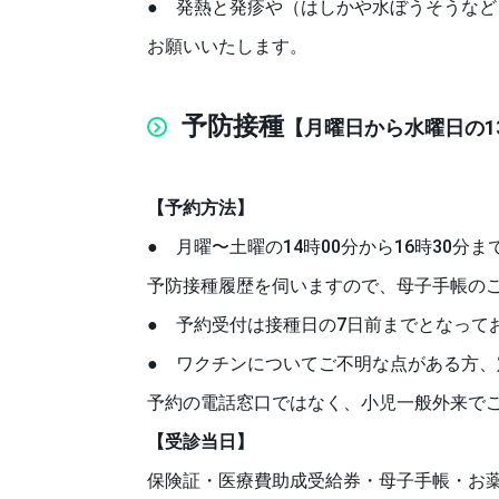
● 発熱と発疹や（はしかや水ぼうそうなど）
お願いいたします。
予防接種
【月曜日から水曜日の13
【予約方法】
● 月曜〜土曜の14時00分から16時30分まで
予防接種履歴を伺いますので、母子手帳の
● 予約受付は接種日の7日前までとなって
● ワクチンについてご不明な点がある方
予約の電話窓口ではなく、小児一般外来で
【受診当日】
保険証・医療費助成受給券・母子手帳・お