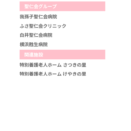
聖仁会グループ
我孫子聖仁会病院
ふさ聖仁会クリニック
白井聖仁会病院
横浜甦生病院
関連施設
特別養護老人ホーム さつきの里
特別養護老人ホーム けやきの里
特別養護老人ホーム けやきの里あやめ館
個人情報保護方針
感染症対策について
お問い合わ